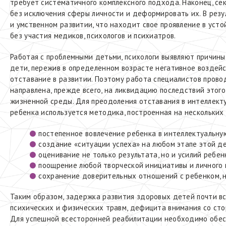
требует систематичного комплексного подхода. Наконец, се
без исключения сферы личности и деформировать их. В рез
и умственном развитии, что находит свое проявление в усто
без участия медиков, психологов и психиатров.
Работая с проблемными детьми, психологи выявляют причины
дети, пережив в определенном возрасте негативное воздей
отставание в развитии. Поэтому работа специалистов прово
направлена, прежде всего, на ликвидацию последствий этог
жизненной среды. Для преодоления отставания в интеллект
ребенка используется методика, построенная на нескольких
постепенное вовлечение ребенка в интеллектуальну
создание «ситуации успеха» на любом этапе этой д
оценивание не только результата, но и усилий ребе
поощрение любой творческой инициативы и личного п
сохранение доверительных отношений с ребенком, не
Таким образом, задержка развития здоровых детей почти вс
психических и физических травм, дефицита внимания со сто
Для успешной всесторонней реабилитации необходимо обес