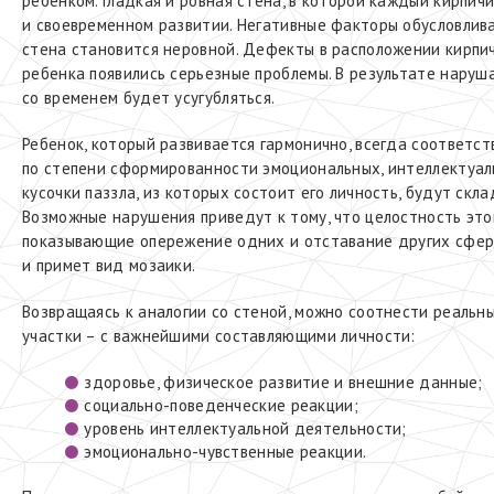
ребенком. Гладкая и ровная стена, в которой каждый кирпич
и своевременном развитии. Негативные факторы обусловлив
стена становится неровной. Дефекты в расположении кирпи
ребенка появились серьезные проблемы. В результате наруш
со временем будет усугубляться.
Ребенок, который развивается гармонично, всегда соответст
по степени сформированности эмоциональных, интеллектуаль
кусочки паззла, из которых состоит его личность, будут скл
Возможные нарушения приведут к тому, что целостность это
показывающие опережение одних и отставание других сфер
и примет вид мозаики.
Возвращаясь к аналогии со стеной, можно соотнести реальны
участки – с важнейшими составляющими личности:
здоровье, физическое развитие и внешние данные;
социально-поведенческие реакции;
уровень интеллектуальной деятельности;
эмоционально-чувственные реакции.