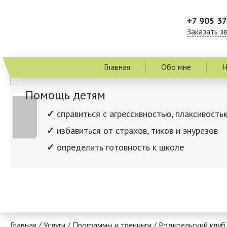
+7 905 37
Заказать з
Главная
Обо мне
Н
Помощь детям
справиться с агрессивностью, плаксивость
избавиться от страхов, тиков и энурезов
определить готовность к школе
Главная
/
Услуги
/
Программы и тренинги
/
Родительский клуб