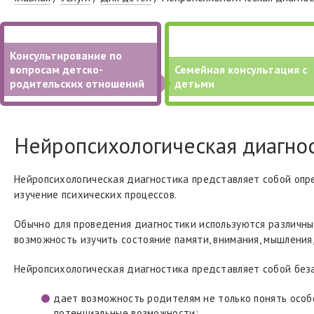
взглянуть со стороны на семейную си
устранить разрушительные стереоти
Консультирование по
вопросам детско-
Семейная консультация с
родительских отношений
детьми
Помощь подросткам
решить вопросы по профориентации "
Нейропсихологическая диагнос
познакомиться с собой поближе при
выстроить взаимоотношения в семье 
Нейропсихологическая диагностика представляет собой опр
изучение психических процессов.
Обычно для проведения диагностики используются различны
возможность изучить состояние памяти, внимания, мышления,
Нейропсихологическая диагностика представляет собой без
дает возможность родителям не только понять особе
потенциальные возможности;