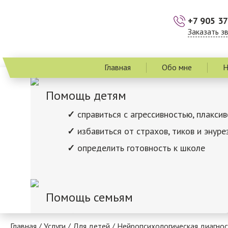
+7 905 37
Заказать з
Главная
Обо мне
Н
Помощь детям
справиться с агрессивностью, плакси
избавиться от страхов, тиков и энуре
определить готовность к школе
Помощь семьям
понять причины и пути решения семе
Главная
/
Услуги
/
Для детей
/
Нейропсихологическая диагност